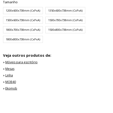
Tamanho
1200x600x738mm (CxPxA)
1350x600x738mm (CxPxA)
1500x600x738mm (CxPxA)
1500x700x738mm (CxPxA)
1800x700x738mm (CxPxA)
1500x800x738mm (CxPxA)
1800x800x738mm (CxPxA)
Veja outros produtos de:
»
Móveis para escritório
»
Mesas
»
Linha
»
MOB40
»
Ekomob