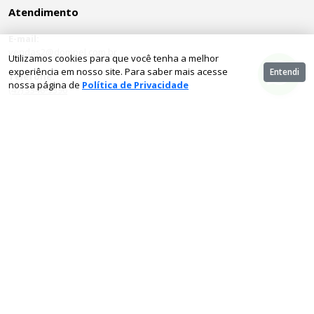
Atendimento
E-mail:
vendas2@dompel.com.br
Utilizamos cookies para que você tenha a melhor
experiência em nosso site. Para saber mais acesse
Entendi
Telefone:
nossa página de
Política de Privacidade
(47) 3348-3396
Institucional
Quem Somos
Entre em contato
Política de Privacidade
Dúvidas Frequentes
Cadastro
Como Comprar
Pagamentos