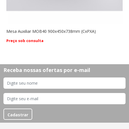
40
Mesa Auxiliar MOB40 900x450x738mm (CxPXA)
M
(
Preço sob consulta
P
Receba nossas ofertas por e-mail
Cadastrar