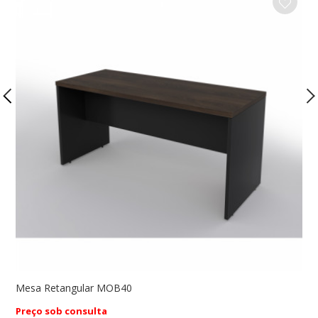
Mesa Retangular MOB40
M
Preço sob consulta
P