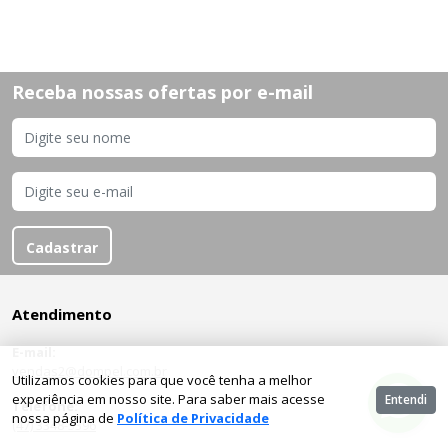
Receba nossas ofertas por e-mail
Cadastrar
Atendimento
E-mail:
vendas2@dompel.com.br
Utilizamos cookies para que você tenha a melhor
experiência em nosso site. Para saber mais acesse
Entendi
Telefone:
nossa página de
Política de Privacidade
(47) 3348-3396