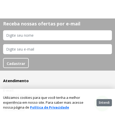
Receba nossas ofertas por e-mail
Cadastrar
Atendimento
E-mail:
vendas2@dompel.com.br
Utilizamos cookies para que você tenha a melhor
experiência em nosso site. Para saber mais acesse
Entendi
Telefone:
nossa página de
Política de Privacidade
(47) 3348-3396