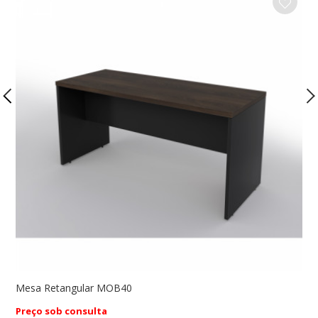
Mesa Retangular MOB40
M
Preço sob consulta
P