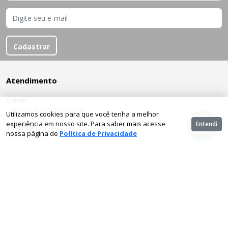
Cadastrar
Atendimento
E-mail:
vendas2@dompel.com.br
Utilizamos cookies para que você tenha a melhor
experiência em nosso site. Para saber mais acesse
Entendi
Telefone:
nossa página de
Política de Privacidade
(47) 3348-3396
Institucional
Quem Somos
Entre em contato
Política de Privacidade