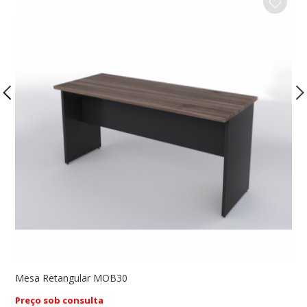
Mesa Retangular MOB30
M
Preço sob consulta
P