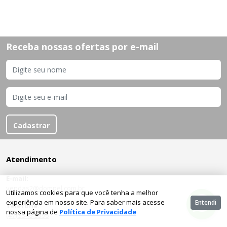
Receba nossas ofertas por e-mail
Cadastrar
Atendimento
E-mail:
vendas2@dompel.com.br
Utilizamos cookies para que você tenha a melhor
experiência em nosso site. Para saber mais acesse
Entendi
Telefone:
nossa página de
Política de Privacidade
(47) 3348-3396